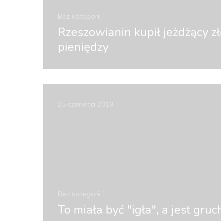
Bez kategorii
Rzeszowianin kupił jeżdżący 
pieniędzy
25 czerwca 2019
Bez kategorii
To miała być "igła", a jest gruc